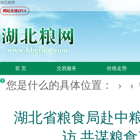
湖北粮网
网站支持IPV6
首 页
交易服务
价格走势
您是什么的具体位置： › ›
湖北省粮食局赴中
访 共谋粮